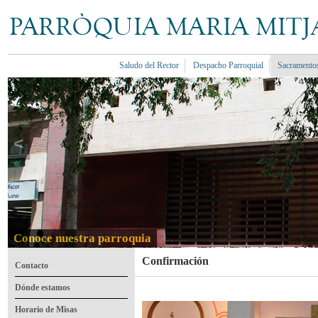
Saludo del Rector
Despacho Parroquial
Sacramento
<
Conoce nuestra parroquia
Confirmación
Contacto
Dónde estamos
Horario de Misas