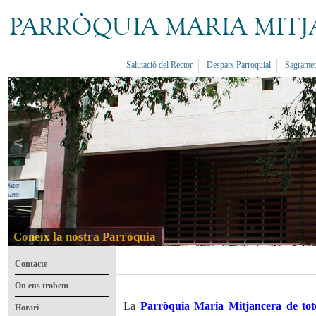
Salutació del Rector
Despatx Parroquial
Sagramen
<
Coneix la nostra Parròquia
Contacte
On ens trobem
La
Parròquia Maria Mitjancera de tote
Horari