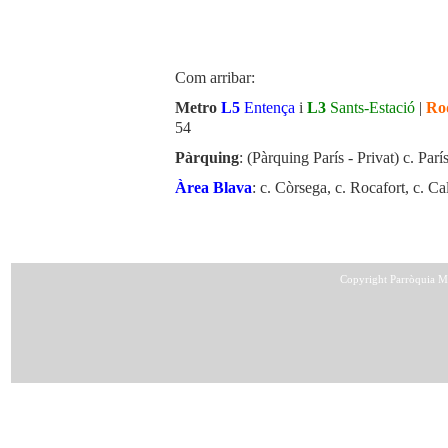
Com arribar:
Metro
L5
Entença
i
L3
Sants-Estació
|
Rod
54
Pàrquing
: (Pàrquing París - Privat) c. Par
Àrea Blava
: c. Còrsega, c. Rocafort, c. Ca
Copyright Parròquia Mar