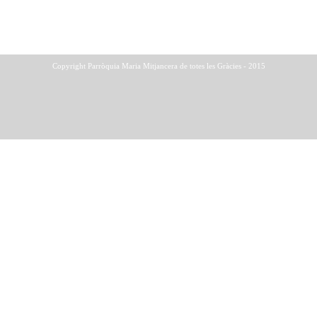
Copyright Parròquia Maria Mitjancera de totes les Gràcies - 2015