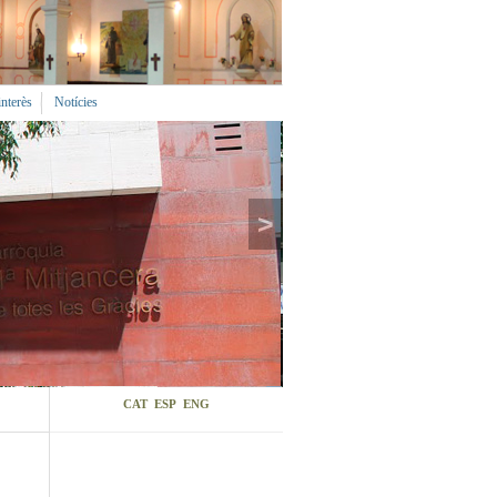
interès
Notícies
>
CAT
ESP
ENG