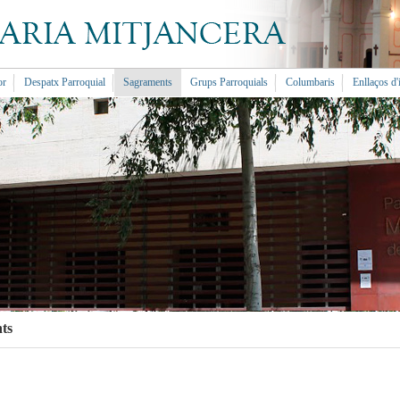
or
Despatx Parroquial
Sagraments
Grups Parroquials
Columbaris
Enllaços d'
ts