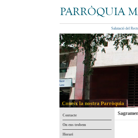
Salutació del Rect
<
Coneix la nostra Parròquia
Sagramen
Contacte
On ens trobem
Horari